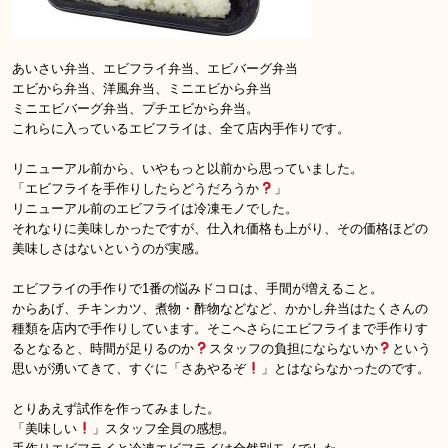
あいさい弁当、エビフライ弁当、エビバーグ弁当
エビから弁当、洋風弁当、ミニエビから弁当
ミニエビバーグ弁当、プチエビから弁当。
これらに入っているエビフライは、全て店内手作りです。
リニューアル前から、いやもっと以前から思っていました。
「エビフライを手作りしたらどうだろうか
」
リニューアル前のエビフライは冷凍モノでした。
それなりに美味しかったですが、仕入れ価格も上がり、その価格ほどの
美味しさはないというのが実感。
エビフライの手作りで1番の悩みドコロは、手間が増えること。
からあげ、チキンカツ、煮物・酢物などなど、かかし弁当はたくさんの
種類を店内で手作りしています。そこへさらにエビフライまで手作りす
るとなると、時間が足りるのか
スタッフの負担にならないか
という
思いが湧いてきて、すぐに「さあやるぞ
」とはならなかったのです。
とりあえず試作を作ってみました。
「美味しい
」スタッフ全員の感想。